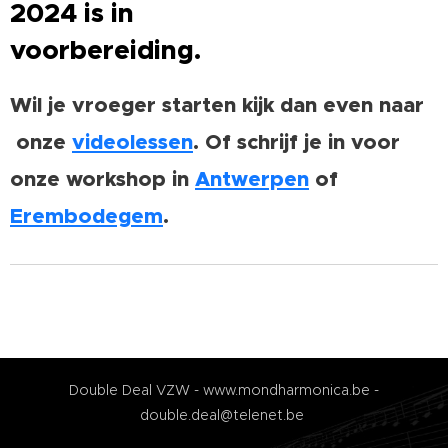
2024 is in
voorbereiding.
Wil je vroeger starten kijk dan even naar
onze
videolessen
. Of schrijf je in voor
onze workshop in
Antwerpen
of
Erembodegem
.
Double Deal VZW - www.mondharmonica.be -
double.deal@telenet.be