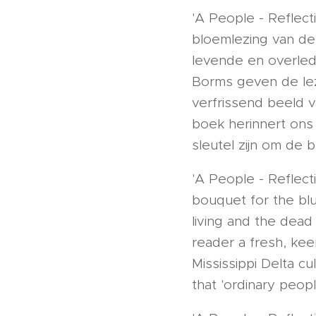
'A People - Reflect
bloemlezing van de
levende en overled
Borms geven de lez
verfrissend beeld v
boek herinnert ons
sleutel zijn om de 
'A People - Reflect
bouquet for the blu
living and the dead
reader a fresh, ke
Mississippi Delta cu
that 'ordinary peop