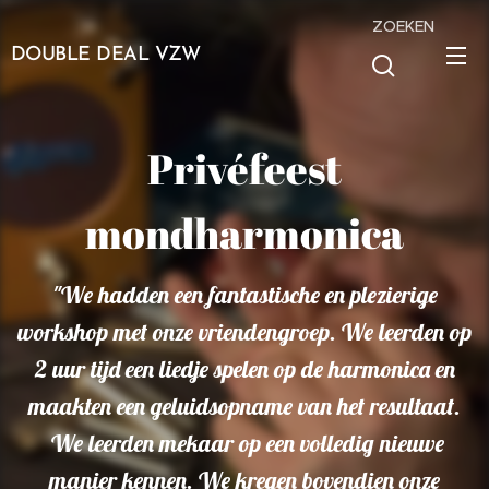
ZOEKEN
DOUBLE DEAL VZW
Privéfeest
mondharmonica
"We hadden een fantastische en plezierige
workshop met onze vriendengroep. We leerden op
2 uur tijd een liedje spelen op de harmonica en
maakten een geluidsopname van het resultaat.
We leerden mekaar op een volledig nieuwe
manier kennen. We kregen bovendien onze